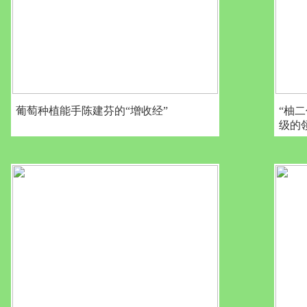
葡萄种植能手陈建芬的“增收经”
“柚
级的