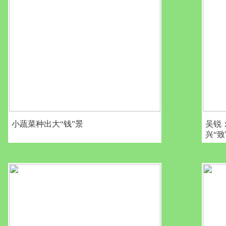
小蔬菜种出大“钱”景
吴锐
兴“致