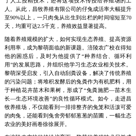
了人工授精技术，还将这项技术传授给养殖场的工
人。从此，昌牧养殖有限公司的仔兔成活率大幅提升
至90%以上，一只肉兔从出生到出栏的时间缩短至70
天，均重可达2.5千克，养殖效益显著提高。
随着养殖规模的扩大，如何实现生态养殖、提高资源
利用率，成为黎萌面临的新课题。涪陵农广校在得知
他的困惑后，及时为他提供了“种养结合、循环利
用”的发展思路，并组织他学习生态农业相关技术。
黎萌深受启发，引入自动刮粪设备，解决了传统养殖
的污染问题；将堆积发酵后的兔粪作为有机肥料，用
于种植花卉苗木和果树，形成了“兔粪施肥—苗木生
长—生态环境改善”的良性循环模式。如今，走进昌
牧养殖场，不仅能看到一排排整齐的兔笼和活泼可爱
的肉兔，还能看到兔舍旁郁郁葱葱的苗圃，一幅生态
农业的美好画卷徐徐展开。