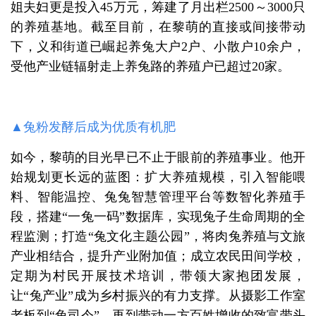
姐夫妇更是投入45万元，筹建了月出栏2500～3000只
的养殖基地。截至目前，在黎萌的直接或间接带动
下，义和街道已崛起养兔大户2户、小散户10余户，
受他产业链辐射走上养兔路的养殖户已超过20家。
▲
兔粉发酵后成为优质有机肥
如今，黎萌的目光早已不止于眼前的养殖事业。他开
始规划更长远的蓝图：扩大养殖规模，引入智能喂
料、智能温控、兔兔智慧管理平台等数智化养殖手
段，搭建“一兔一码”数据库，实现兔子生命周期的全
程监测；打造“兔文化主题公园”，将肉兔养殖与文旅
产业相结合，提升产业附加值；成立农民田间学校，
定期为村民开展技术培训，带领大家抱团发展，
让“兔产业”成为乡村振兴的有力支撑。从摄影工作室
老板到“兔司令”，再到带动一方百姓增收的致富带头