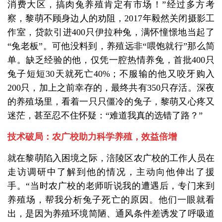
消费大区，搞肉兔养殖肯定有市场！”经过多方考
察，黎萌不顾身边人的劝阻，2017年毅然关闭摄影工
作室，贷款引进400只伊拉种兔，满怀憧憬地当起了
“兔老板”。可他没料到，养殖远非“喂饱就行”那么简
单。缺乏经验的他，仅凭一腔热情养兔，首批400只
兔子短短30天就死亡40%；不服输的他又咬牙购入
200只，加上之前幸存的，最终共有350只存活。深夜
的养殖场里，看着一只只僵冷的兔子，黎萌又心疼又
迷茫，甚至忍不住怀疑：“难道我真的选错了路？”
技术破局：农广校助力科学养殖，效益倍增
就在黎萌陷入困境之际，涪陵区农广校的工作人员在
走访调研中了解到他的情况，主动向他伸出了援
手。“当时农广校的老师听说我的遭遇后，专门来到
养殖场，帮我分析兔子死亡的原因。他们一眼就看
出，是因为养殖环境简陋、通风条件差诱发了呼吸道