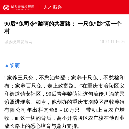
人才振兴
90后“兔司令”黎萌的共富路： 一只兔“跳”活一个
村
10-24 11:16:05
城乡统筹发展网
▲黎萌
“家养三只兔，不愁油盐醋；家养十只兔，不愁棉和
布；家养百只兔，走上致富路。”在重庆市涪陵区义
和街道镇安社区，90后青年黎萌让这句流传川渝的民
谚照进现实。如今，他创办的重庆市涪陵区昌牧养殖
有限公司年出栏肉兔8～10万只，带动上百农户增
收，而这一切的背后，离不开涪陵区农广校在他创业
成长路上的悉心培育与鼎力支持。